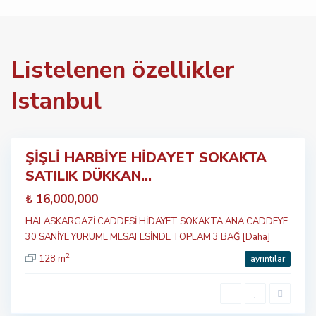
Listelenen özellikler
Istanbul
ŞİŞLİ HARBİYE HİDAYET SOKAKTA
Öne
SATILIK DÜKKAN...
çıkan
tılık
₺ 16,000,000
HALASKARGAZİ CADDESİ HİDAYET SOKAKTA ANA CADDEYE
30 SANİYE YÜRÜME MESAFESİNDE TOPLAM 3 BAĞ
[Daha]
2
128 m
ayrıntılar
Ş
İ
Ş
L
İ