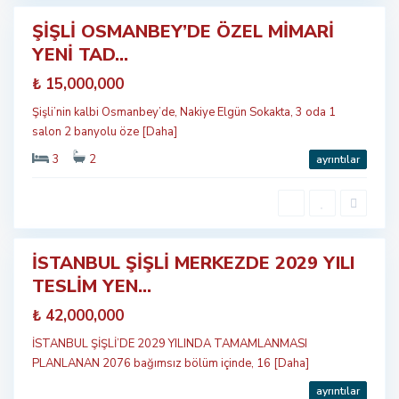
ŞİŞLİ OSMANBEY’DE ÖZEL MİMARİ
Öne
YENİ TAD...
çıkan
tılık
₺ 15,000,000
eni
Şişli’nin kalbi Osmanbey’de, Nakiye Elgün Sokakta, 3 oda 1
salon 2 banyolu öze
[Daha]
3
2
ayrıntılar
Ş
İ
Ş
L
İ
İSTANBUL ŞİŞLİ MERKEZDE 2029 YILI
Öne
TESLİM YEN...
çıkan
tılık
₺ 42,000,000
İSTANBUL ŞİŞLİ’DE 2029 YILINDA TAMAMLANMASI
PLANLANAN 2076 bağımsız bölüm içinde, 16
[Daha]
ayrıntılar