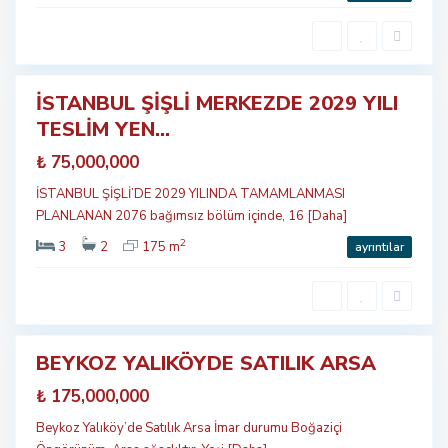
Ş
İ
Ş
L
İ
İSTANBUL ŞİŞLİ MERKEZDE 2029 YILI
Öne
TESLİM YEN...
çıkan
tılık
₺ 75,000,000
İSTANBUL ŞİŞLİ’DE 2029 YILINDA TAMAMLANMASI
PLANLANAN 2076 bağımsız bölüm içinde, 16
[Daha]
2
3
2
175 m
ayrıntılar
B
e
y
k
o
z
BEYKOZ YALIKÖYDE SATILIK ARSA
Öne
çıkan
₺ 175,000,000
tılık
Beykoz Yalıköy’de Satılık Arsa İmar durumu Boğaziçi