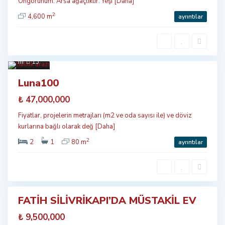
Öngörünüm. Arsa ağaçlıktır. Yeşi
[Daha]
2
4,600 m
ayrıntılar
Tarl
abasi
Blv
,
Taksi
m
13
Öne
Luna100
çıkan
₺ 47,000,000
Satılık
Fiyatlar, projelerin metrajları (m2 ve oda sayısı ile) ve döviz
kurlarına bağlı olarak değ
[Daha]
2
2
1
80 m
ayrıntılar
FATİH SİLİVRİKAPI’DA MÜSTAKİL EV
₺ 9,500,000