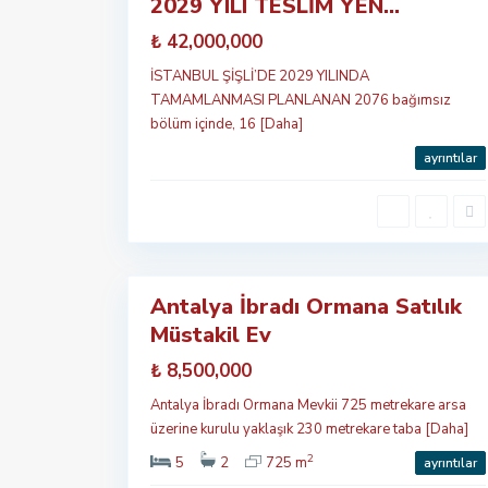
2029 YILI TESLİM YEN...
çıkan
Satılık
₺ 42,000,000
İSTANBUL ŞİŞLİ’DE 2029 YILINDA
TAMAMLANMASI PLANLANAN 2076 bağımsız
bölüm içinde, 16
[Daha]
ayrıntılar
A
n
t
a
l
y
9
a
Antalya İbradı Ormana Satılık
Satılık
Müstakil Ev
₺ 8,500,000
Antalya İbradı Ormana Mevkii 725 metrekare arsa
üzerine kurulu yaklaşık 230 metrekare taba
[Daha]
2
5
2
725 m
ayrıntılar