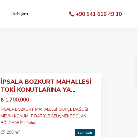
İletişim
+90 541 616 49 10
İPSALA BOZKURT MAHALLESİ
Öne
TOKİ KONUTLARINA YA...
çıkan
₺ 1,700,000
İPSALA BOZKURT MAHALLESİ GÖKÇE BAĞLIĞI
MEVKİİ KONUM İTİBARİYLE GELİŞMEKTE OLAN
BÖLGEDE İP
[Daha]
2
290 m
ayrıntılar