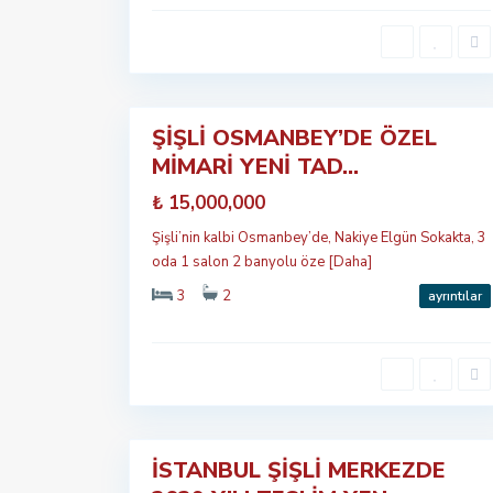
Ş
İ
Ş
L
29
İ
ŞİŞLİ OSMANBEY’DE ÖZEL
Öne
MİMARİ YENİ TAD...
çıkan
Satılık
₺ 15,000,000
Yeni
Şişli’nin kalbi Osmanbey’de, Nakiye Elgün Sokakta, 3
oda 1 salon 2 banyolu öze
[Daha]
3
2
ayrıntılar
Ş
İ
Ş
L
9
İ
İSTANBUL ŞİŞLİ MERKEZDE
Öne