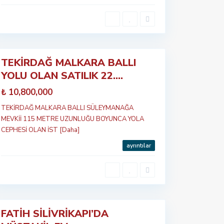
TEKİRDAĞ MALKARA BALLI
Öne
YOLU OLAN SATILIK 22....
çıkan
₺ 10,800,000
TEKİRDAĞ MALKARA BALLI SÜLEYMANAĞA
MEVKİİ 115 METRE UZUNLUĞU BOYUNCA YOLA
CEPHESİ OLAN İST
[Daha]
ayrıntılar
FATİH SİLİVRİKAPI’DA