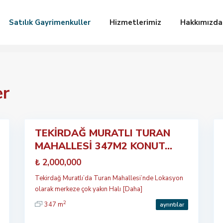
Satılık Gayrimenkuller
Hizmetlerimiz
Hakkımızda
er
4
3
TEKİRDAĞ MURATLI TURAN
Satılık
MAHALLESİ 347M2 KONUT...
Yeni
Satılık
₺ 2,000,000
Yeni
Tekirdağ Muratlı’da Turan Mahallesi’nde Lokasyon
olarak merkeze çok yakın Halı
[Daha]
2
347 m
ayrıntılar