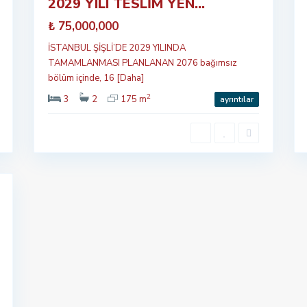
2029 YILI TESLİM YEN...
çıkan
Satılık
₺ 75,000,000
İSTANBUL ŞİŞLİ’DE 2029 YILINDA
TAMAMLANMASI PLANLANAN 2076 bağımsız
bölüm içinde, 16
[Daha]
2
3
2
175 m
ayrıntılar