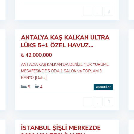
8
7
ANTALYA KAŞ KALKAN ULTRA
Öne
LÜKS 5+1 ÖZEL HAVUZ...
çıkan
Satılık
Satılık
₺ 42,000,000
Yeni
Yeni
ANTALYA KAŞ KALKAN’DA DENİZE 4 DK YÜRÜME
MESAFESİNDE 5 ODA 1 SALON ve TOPLAM 3
BANYO
[Daha]
5
4
ayrıntılar
Ş
İ
Ş
L
8
İ
1
İSTANBUL ŞİŞLİ MERKEZDE
Öne