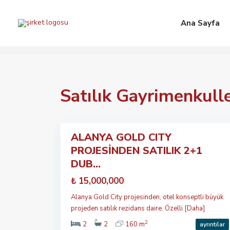
Ana Sayfa
A
Satılık Gayrimenkull
l
a
n
y
25
a
ALANYA GOLD CITY
Öne
PROJESİNDEN SATILIK 2+1
çıkan
Satılık
DUB...
₺ 15,000,000
Alanya Gold City projesinden, otel konseptli büyük
projeden satılık rezidans daire. Özelli
[Daha]
2
2
2
160 m
ayrıntılar