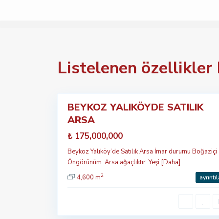
B
Listelenen özellikler
e
y
k
o
1
z
BEYKOZ YALIKÖYDE SATILIK
Öne
ARSA
çıkan
Satılık
₺ 175,000,000
Beykoz Yalıköy’de Satılık Arsa İmar durumu Boğaziçi
Öngörünüm. Arsa ağaçlıktır. Yeşi
[Daha]
2
4,600 m
ayrıntıl