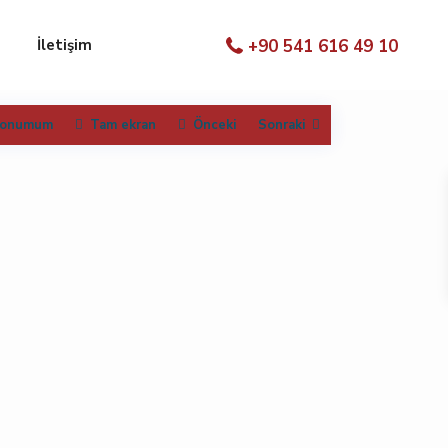
İletişim
+90 541 616 49 10
konumum
Tam ekran
Önceki
Sonraki