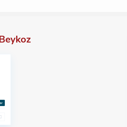
 Beykoz
ar